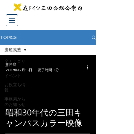
TOPICS
慶應義塾
全カテゴリ
事務局
ー
2017年12月15日
読了時間: 1分
イベント
お役立ち情
報
事務局から
 video
のお知らせ
昭和30年代の三田キ
慶應義塾
ャンパスカラー映像